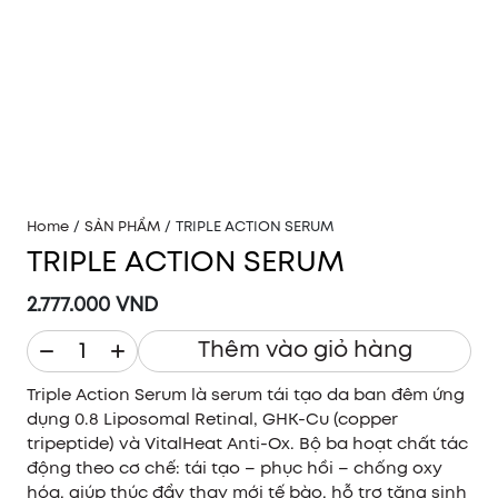
Home
/
SẢN PHẨM
/
TRIPLE ACTION SERUM
TRIPLE ACTION SERUM
2.777.000 VND
Thêm vào giỏ hàng
Triple Action Serum là serum tái tạo da ban đêm ứng
dụng 0.8 Liposomal Retinal, GHK-Cu (copper
tripeptide) và VitalHeat Anti-Ox. Bộ ba hoạt chất tác
động theo cơ chế: tái tạo – phục hồi – chống oxy
hóa, giúp thúc đẩy thay mới tế bào, hỗ trợ tăng sinh