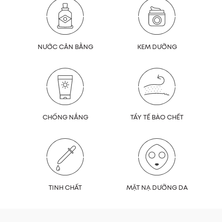
NƯỚC CÂN BẰNG
KEM DƯỠNG
CHỐNG NẮNG
TẨY TẾ BÀO CHẾT
TINH CHẤT
MẶT NẠ DƯỠNG DA