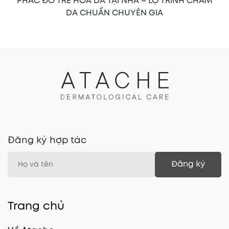
PHÁC ĐỒ TRẺ HÓA DA TẠI NHÀ – LỘ TRÌNH CHĂM
DA CHUẨN CHUYÊN GIA
Đăng ký hợp tác
Đăng ký
Trang chủ