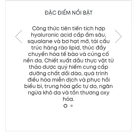
ĐẶC ĐIỂM NỔI BẬT
tiến tích hợp
Sản phẩm tạo lớp màn dinh
 cấp ẩm sâu,
dưỡng, tối ưu hóa dẫn truyền hoạt
ạt mỡ, tái cấu
chất trong massage chuyên
pid, thúc đẩy
nghiệp, nâng cao độ mềm mại,
ào và củng cố
đàn hồi và sức sống làn da.
 dầu thực vật từ
iếm cung cấp
ào, quá trình
ch và phục hồi
 gốc tự do, ngăn
ổn thương oxy
.