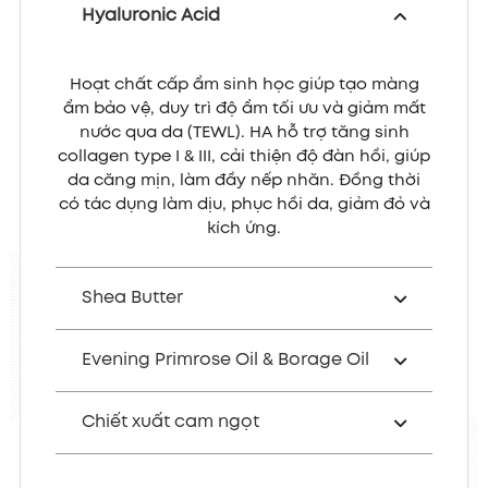
Hyaluronic Acid
Hoạt chất cấp ẩm sinh học giúp tạo màng
ẩm bảo vệ, duy trì độ ẩm tối ưu và giảm mất
nước qua da (TEWL). HA hỗ trợ tăng sinh
collagen type I & III, cải thiện độ đàn hồi, giúp
da căng mịn, làm đầy nếp nhăn. Đồng thời
có tác dụng làm dịu, phục hồi da, giảm đỏ và
kích ứng.
Shea Butter
Evening Primrose Oil & Borage Oil
Chiết xuất cam ngọt