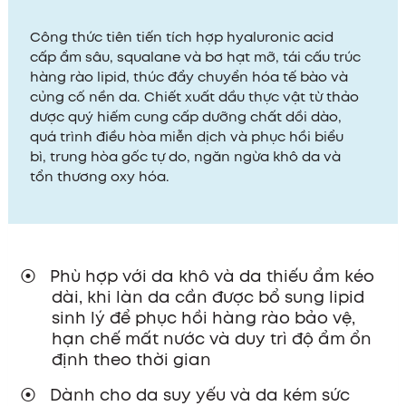
Công thức tiên tiến tích hợp hyaluronic acid
cấp ẩm sâu, squalane và bơ hạt mỡ, tái cấu trúc
hàng rào lipid, thúc đẩy chuyển hóa tế bào và
củng cố nền da. Chiết xuất dầu thực vật từ thảo
dược quý hiếm cung cấp dưỡng chất dồi dào,
quá trình điều hòa miễn dịch và phục hồi biểu
bì, trung hòa gốc tự do, ngăn ngừa khô da và
tổn thương oxy hóa.
Phù hợp với da khô và da thiếu ẩm kéo
dài, khi làn da cần được bổ sung lipid
sinh lý để phục hồi hàng rào bảo vệ,
hạn chế mất nước và duy trì độ ẩm ổn
định theo thời gian
Dành cho da suy yếu và da kém sức