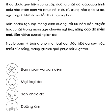
thảo dược quý hiếm cung cấp dưỡng chất dồi dào,
quá trình
điều hòa miễn dịch và phục hồi biểu bì,
trung hòa gốc tự do,
ngăn ngừa khô da và tổn thương oxy hóa.
Sản phẩm tạo lớp màng dinh dưỡng, tối ưu hóa dẫn truyền
hoạt chất trong massage chuyên nghiệp,
nâng cao độ mềm
mại, đàn hồi và sức sống làn da
.
Nutricream lý tưởng cho mọi loại da, đặc biệt da suy yếu,
thiếu sức sống, mang lại hiệu quả phục hồi vượt trội.
Ban ngày và ban đêm
Mọi loại da
Săn chắc da
Dưỡng ẩm