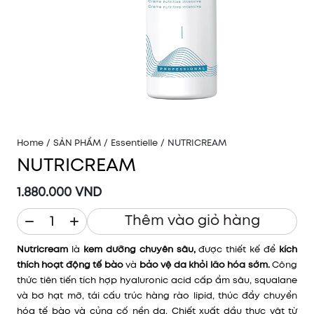
Home
/
SẢN PHẨM
/
Essentielle
/
NUTRICREAM
NUTRICREAM
1.880.000 VND
Thêm vào giỏ hàng
Nutricream
là
kem dưỡng chuyên sâu,
được thiết kế để
kích
thích hoạt động tế bào
và
bảo vệ da khỏi lão hóa sớm.
Công
thức tiên tiến tích hợp hyaluronic acid cấp ẩm sâu, squalane
và bơ hạt mỡ, tái cấu trúc hàng rào lipid, thúc đẩy chuyển
hóa tế bào và củng cố nền da. Chiết xuất dầu thực vật từ