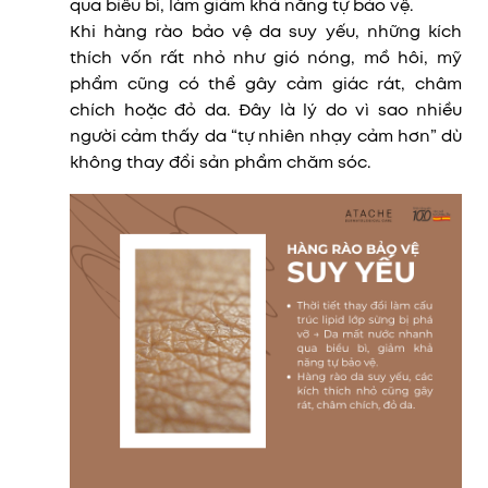
qua biểu bì, làm giảm khả năng tự bảo vệ.
Khi hàng rào bảo vệ da suy yếu, những kích
thích vốn rất nhỏ như gió nóng, mồ hôi, mỹ
phẩm cũng có thể gây cảm giác rát, châm
chích hoặc đỏ da. Đây là lý do vì sao nhiều
người cảm thấy da “tự nhiên nhạy cảm hơn” dù
không thay đổi sản phẩm chăm sóc.