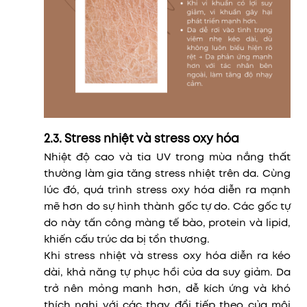
2.3. Stress nhiệt và stress oxy hóa
Nhiệt độ cao và tia UV trong mùa nắng thất
thường làm gia tăng stress nhiệt trên da. Cùng
lúc đó, quá trình stress oxy hóa diễn ra mạnh
mẽ hơn do sự hình thành gốc tự do. Các gốc tự
do này tấn công màng tế bào, protein và lipid,
khiến cấu trúc da bị tổn thương.
Khi stress nhiệt và stress oxy hóa diễn ra kéo
dài, khả năng tự phục hồi của da suy giảm. Da
trở nên mỏng manh hơn, dễ kích ứng và khó
thích nghi với các thay đổi tiếp theo của môi