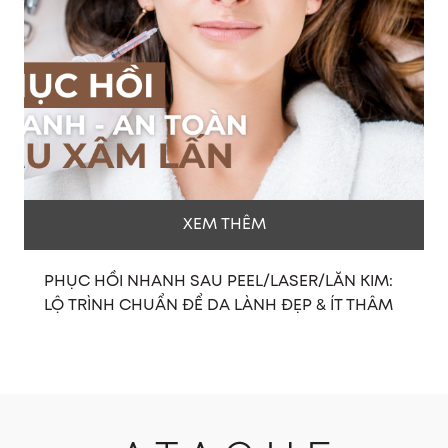
XEM THÊM
IM:
DƯỠNG TRẮNG ĐÚNG CÁCH: TRẮNG NHANH
HÂM
NHƯNG KHÔNG BÀO MÒN DA