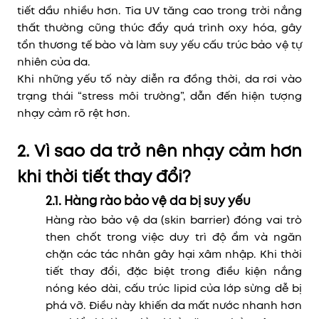
tiết dầu nhiều hơn. Tia UV tăng cao trong trời nắng
thất thường cũng thúc đẩy quá trình oxy hóa, gây
tổn thương tế bào và làm suy yếu cấu trúc bảo vệ tự
nhiên của da.
Khi những yếu tố này diễn ra đồng thời, da rơi vào
trạng thái “stress môi trường”, dẫn đến hiện tượng
nhạy cảm rõ rệt hơn.
2. Vì sao da trở nên nhạy cảm hơn
khi thời tiết thay đổi?
2.1. Hàng rào bảo vệ da bị suy yếu
Hàng rào bảo vệ da (skin barrier) đóng vai trò
then chốt trong việc duy trì độ ẩm và ngăn
chặn các tác nhân gây hại xâm nhập. Khi thời
tiết thay đổi, đặc biệt trong điều kiện nắng
nóng kéo dài, cấu trúc lipid của lớp sừng dễ bị
phá vỡ. Điều này khiến da mất nước nhanh hơn