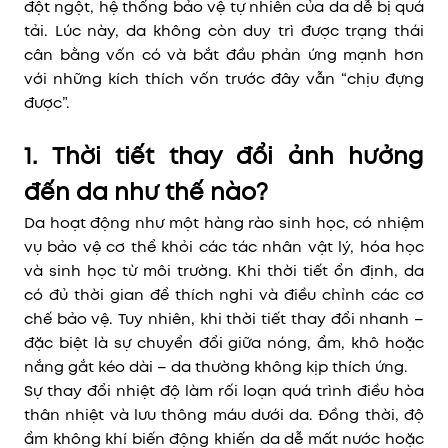
đột ngột, hệ thống bảo vệ tự nhiên của da dễ bị quá
tải. Lúc này, da không còn duy trì được trạng thái
cân bằng vốn có và bắt đầu phản ứng mạnh hơn
với những kích thích vốn trước đây vẫn “chịu đựng
được”.
1. Thời tiết thay đổi ảnh hưởng
đến da như thế nào?
Da hoạt động như một hàng rào sinh học, có nhiệm
vụ bảo vệ cơ thể khỏi các tác nhân vật lý, hóa học
và sinh học từ môi trường. Khi thời tiết ổn định, da
có đủ thời gian để thích nghi và điều chỉnh các cơ
chế bảo vệ. Tuy nhiên, khi thời tiết thay đổi nhanh –
đặc biệt là sự chuyển đổi giữa nóng, ẩm, khô hoặc
nắng gắt kéo dài – da thường không kịp thích ứng.
Sự thay đổi nhiệt độ làm rối loạn quá trình điều hòa
thân nhiệt và lưu thông máu dưới da. Đồng thời, độ
ẩm không khí biến động khiến da dễ mất nước hoặc