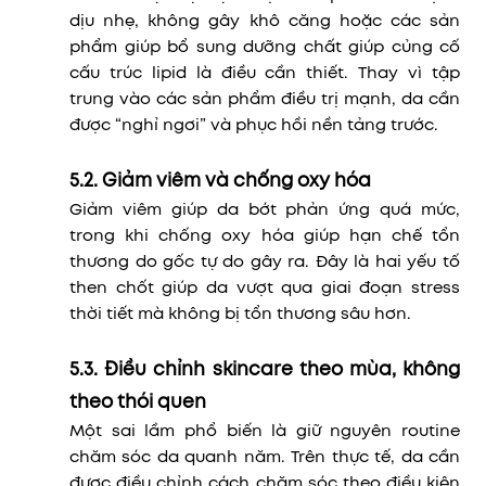
dịu nhẹ, không gây khô căng hoặc các sản
phẩm giúp bổ sung dưỡng chất giúp củng cố
cấu trúc lipid là điều cần thiết. Thay vì tập
trung vào các sản phẩm điều trị mạnh, da cần
được “nghỉ ngơi” và phục hồi nền tảng trước.
5.2. Giảm viêm và chống oxy hóa
Giảm viêm giúp da bớt phản ứng quá mức,
trong khi chống oxy hóa giúp hạn chế tổn
thương do gốc tự do gây ra. Đây là hai yếu tố
then chốt giúp da vượt qua giai đoạn stress
thời tiết mà không bị tổn thương sâu hơn.
5.3. Điều chỉnh skincare theo mùa, không
theo thói quen
Một sai lầm phổ biến là giữ nguyên routine
chăm sóc da quanh năm. Trên thực tế, da cần
được điều chỉnh cách chăm sóc theo điều kiện