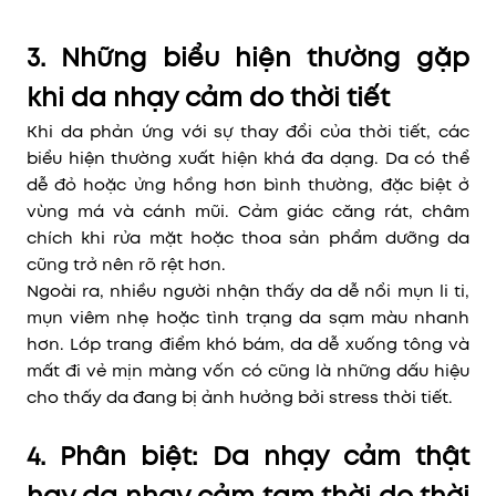
3. Những biểu hiện thường gặp
khi da nhạy cảm do thời tiết
Khi da phản ứng với sự thay đổi của thời tiết, các
biểu hiện thường xuất hiện khá đa dạng. Da có thể
dễ đỏ hoặc ửng hồng hơn bình thường, đặc biệt ở
vùng má và cánh mũi. Cảm giác căng rát, châm
chích khi rửa mặt hoặc thoa sản phẩm dưỡng da
cũng trở nên rõ rệt hơn.
Ngoài ra, nhiều người nhận thấy da dễ nổi mụn li ti,
mụn viêm nhẹ hoặc tình trạng da sạm màu nhanh
hơn. Lớp trang điểm khó bám, da dễ xuống tông và
mất đi vẻ mịn màng vốn có cũng là những dấu hiệu
cho thấy da đang bị ảnh hưởng bởi stress thời tiết.
4. Phân biệt: Da nhạy cảm thật